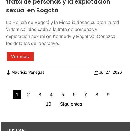
trata de personas y la explotación
sexual en Bogotá
La Policía de Bogotá y la Fiscalía desarticularon la red
'Artemisa', dedicada a la trata de personas y
explotación sexual en Kennedy y Engativá. Conozca
los detalles del operativo.
Ver más
Mauricio Vanegas
Jul 27, 2026


1
2
3
4
5
6
7
8
9
10
Siguientes
BUSCAR