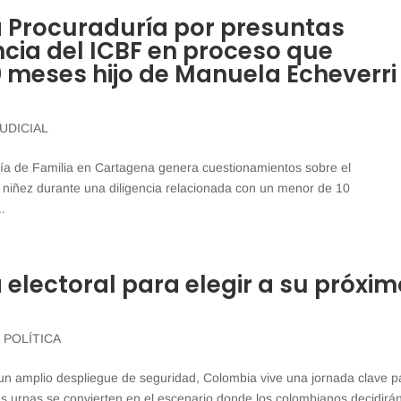
la Procuraduría por presuntas
ncia del ICBF en proceso que
0 meses hijo de Manuela Echeverri
JUDICIAL
ría de Familia en Cartagena genera cuestionamientos sobre el
a niñez durante una diligencia relacionada con un menor de 10
.
 electoral para elegir a su próxi
,
POLÍTICA
 un amplio despliegue de seguridad, Colombia vive una jornada clave p
s urnas se convierten en el escenario donde los colombianos decidirán