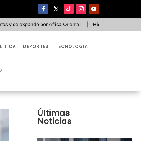
ande por África Oriental
Histórico fallo judicial ordena s
LITICA
DEPORTES
TECNOLOGIA
O
Últimas
Noticias