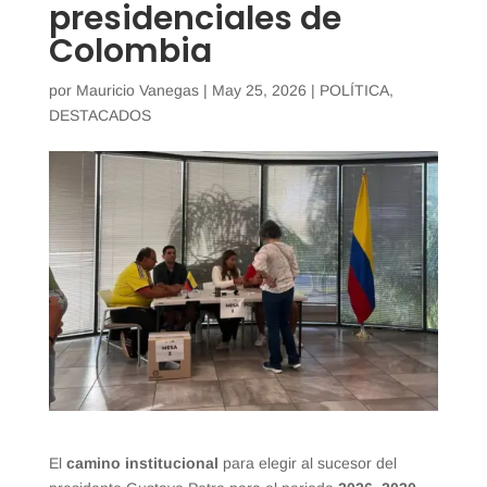
presidenciales de
Colombia
por
Mauricio Vanegas
|
May 25, 2026
|
POLÍTICA
,
DESTACADOS
El
camino institucional
para elegir al sucesor del