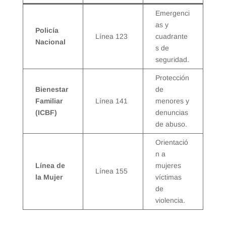
Emergenci
as y
Policía
Línea 123
cuadrante
Nacional
s de
seguridad.
Protección
Bienestar
de
Familiar
Línea 141
menores y
(ICBF)
denuncias
de abuso.
Orientació
n a
Línea de
mujeres
Línea 155
la Mujer
víctimas
de
violencia.