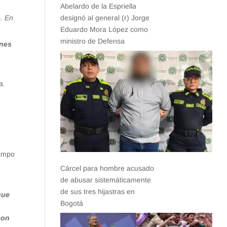
Abelardo de la Espriella
. En
designó al general (r) Jorge
Eduardo Mora López como
ministro de Defensa
ones
a.
campo
Cárcel para hombre acusado
de abusar sistemáticamente
de sus tres hijastras en
que
Bogotá
con