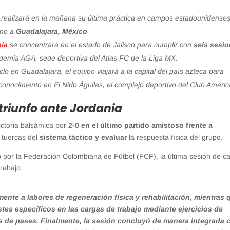
 realizará en la mañana su última práctica en campos estadounidenses
tino a
Guadalajara, México
.
ia
se concentrará en el estado de Jalisco para cumplir con
seis sesi
ademia AGA, sede deportiva del Atlas FC de la Liga MX.
iclo en Guadalajara, el equipo viajará a la capital del país azteca para
econocimiento en El Nido Águilas, el complejo deportivo del Club Améric
 triunfo ante Jordania
ictoria balsámica por
2-0 en el último partido amistoso frente a
s tuercas del
sistema táctico y evaluar
la respuesta física del grupo.
o por la Federación Colombiana de Fútbol (FCF), la última sesión de 
rabajo:
ente a labores de regeneración física y rehabilitación, mientras 
ajustes específicos en las cargas de trabajo mediante ejercicios de
s de pases. Finalmente, la sesión concluyó de manera integrada 