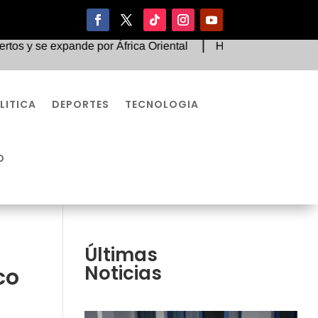
e expande por África Oriental
Histórico fallo judicial or
LITICA
DEPORTES
TECNOLOGIA
O
Últimas
Noticias
co