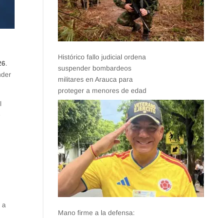
Histórico fallo judicial ordena
26
.
suspender bombardeos
nder
militares en Arauca para
proteger a menores de edad
l
e
 a
Mano firme a la defensa: