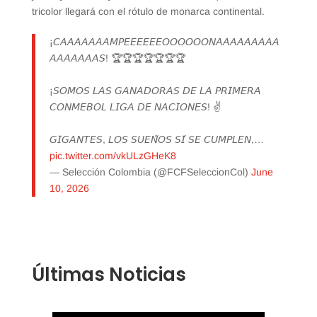
tricolor llegará con el rótulo de monarca continental.
¡𝘊𝘈𝘈𝘈𝘈𝘈𝘈𝘈𝘔𝘗𝘌𝘌𝘌𝘌𝘌𝘌𝘖𝘖𝘖𝘖𝘖𝘖𝘕𝘈𝘈𝘈𝘈𝘈𝘈𝘈𝘈𝘈
𝘈𝘈𝘈𝘈𝘈𝘈𝘈𝘚! 🏆🏆🏆🏆🏆🏆🏆
¡𝘚𝘖𝘔𝘖𝘚 𝘓𝘈𝘚 𝘎𝘈𝘕𝘈𝘋𝘖𝘙𝘈𝘚 𝘋𝘌 𝘓𝘈 𝘗𝘙𝘐𝘔𝘌𝘙𝘈
𝘊𝘖𝘕𝘔𝘌𝘉𝘖𝘓 𝘓𝘐𝘎𝘈 𝘋𝘌 𝘕𝘈𝘊𝘐𝘖𝘕𝘌𝘚! ✌️
𝘎𝘐𝘎𝘈𝘕𝘛𝘌𝘚, 𝘓𝘖𝘚 𝘚𝘜𝘌𝘕̃𝘖𝘚 𝘚𝘐́ 𝘚𝘌 𝘊𝘜𝘔𝘗𝘓𝘌𝘕,…
pic.twitter.com/vkULzGHeK8
— Selección Colombia (@FCFSeleccionCol)
June
10, 2026
Últimas Noticias