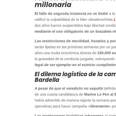
millonaria
El fallo de segunda instancia no se limitó
a la
ratificó la culpabilidad de la líder ultraderechista
L
dos años fueron suspendidos bajo libertad condi
mediante el uso obligatorio de un brazalete e
Las restricciones de movilidad, horarios y pe
serán fijadas en las próximas semanas por un juez
años una multa económica directa de
100.000 e
la gravedad de la conducta juzgada, subrayand
legal de ser ejemplar en el estricto cumplimi
El dilema logístico de la c
Bardella
A pesar de que el veredicto no sepultó
definiti
de una cuarta candidatura de
Marine Le Pen al 
había advertido de manera tajante la semana pasa
operativas para hacer campaña
«
libremente
«
por
Las restricciones logísticas inherentes
al port