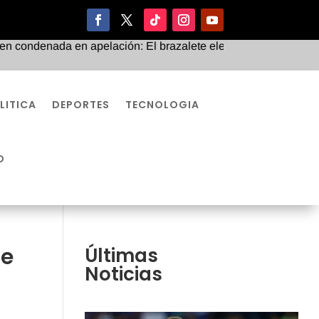
da en apelación: El brazalete electrónico pone en jaque su c
LITICA
DEPORTES
TECNOLOGIA
O
te
Últimas
Noticias