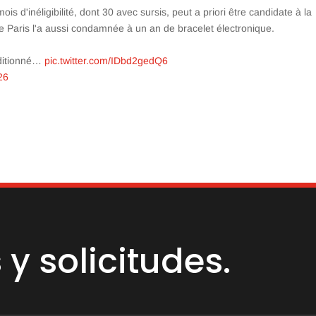
d'inéligibilité, dont 30 avec sursis, peut a priori être candidate à la
de Paris l'a aussi condamnée à un an de bracelet électronique.
onditionné…
pic.twitter.com/IDbd2gedQ6
26
y solicitudes.