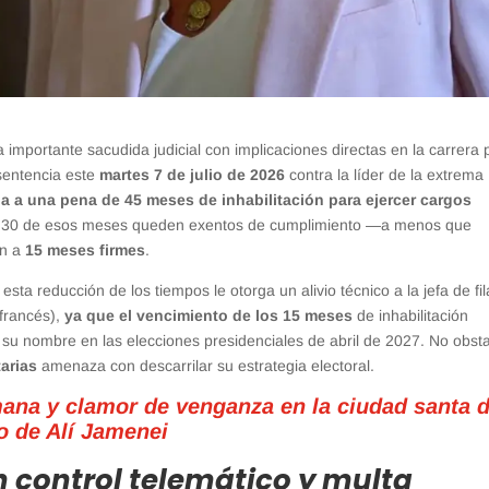
 importante sacudida judicial con implicaciones directas en la carrera 
 sentencia este
martes 7 de julio de 2026
contra la líder de la extrema
 a una pena de 45 meses de inhabilitación para ejercer cargos
que 30 de esos meses queden exentos de cumplimiento —a menos que
ón a
15 meses firmes
.
, esta reducción de los tiempos le otorga un alivio técnico a la jefa de fi
 francés),
ya que el vencimiento de los 15 meses
de inhabilitación
bir su nombre en las elecciones presidenciales de abril de 2027. No obst
arias
amenaza con descarrilar su estrategia electoral.
na y clamor de venganza en la ciudad santa 
o de Alí Jamenei
n control telemático y multa