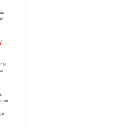
nas
al
l
nal
co
ta
stema
a a