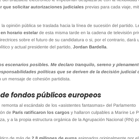
r que solicitar autorizaciones judiciales
previas para cada viaje, mit
de la opinión pública se traslada hacia la línea de sucesión del partido. L
 en horario estelar
de esta misma tarde en la cadena de televisión pr
ectrices sobre el futuro de su candidatura o si, por el contrario, dará 
lítico y actual presidente del partido,
Jordan Bardella
.
s escenarios posibles. Me declaro tranquilo, sereno y plenamen
sponsabilidades políticas que se deriven de la decisión judicial 
en un mensaje de cohesión partidista.
 de fondos públicos europeos
 remonta al escándalo de los «asistentes fantasmas» del Parlamento
ción de
París ratificaron los cargos
y hallaron culpables a Marine Le P
a, y a la propia estructura orgánica de la Agrupación Nacional (RN) po
mático de más de
2.8 millones de euros
asignados originalmente por el