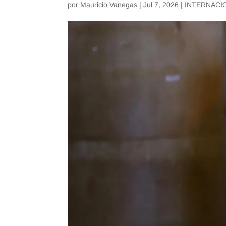
por
Mauricio Vanegas
|
Jul 7, 2026
|
INTERNACI