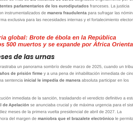
tentes parlamentarios de los eurodiputados
franceses. La justicia
on instrumentalizados de
manera fraudulenta
para sufragar las nómi
a exclusiva para las necesidades internas y el fortalecimiento elector
ria global: Brote de ébola en la República
s 500 muertos y se expande por África Orienta
eses de las urnas
rastraba un panorama sombrío desde marzo de 2025, cuando un tribu
ños de prisión firme
y a una pena de inhabilitación inmediata de cin
cha sentencia
inicial le impedía de manera
absoluta participar en los
ución inmediata de la sanción, trasladando el veredicto definitivo a es
l de Apelación
se anunciaba crucial y de máxima urgencia para el si
diez meses de la primera vuelta presidencial de abril de 2027. La
 ahora del margen de
maniobra que el brazalete electrónico
le permit