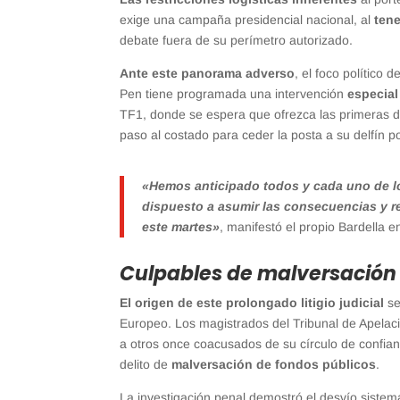
exige una campaña presidencial nacional, al
tene
debate fuera de su perímetro autorizado.
Ante este panorama adverso
, el foco político 
Pen tiene programada una intervención
especial
TF1, donde se espera que ofrezca las primeras dir
paso al costado para ceder la posta a su delfín po
«Hemos anticipado todos y cada uno de lo
dispuesto a asumir las consecuencias y re
este martes»
, manifestó el propio Bardella 
Culpables de malversación
El origen de este prolongado litigio judicial
se
Europeo. Los magistrados del Tribunal de Apela
a otros once coacusados de su círculo de confianz
delito de
malversación de fondos públicos
.
La investigación penal demostró el desvío siste