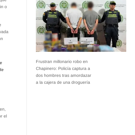
in o
e
ivada
un
Frustran millonario robo en
te
Chapinero: Policía captura a
de
dos hombres tras amordazar
a la cajera de una droguería
en,
r el