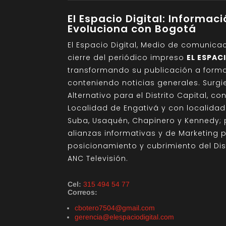
El Espacio Digital: Informac
Evoluciona con Bogotá
El Espacio Digital, Medio de comunica
cierre del periódico impreso
EL ESPAC
transformando su publicación a format
conteniendo noticias generales. Sur
Alternativo para el Distrito Capital, c
Localidad de Engativá y con localida
Suba, Usaquén, Chapinero y Kennedy; 
alianzas informativas y de Marketing 
posicionamiento y cubrimiento del Di
ANC Televisión.
Cel:
315 494 54 77
Correos:
cbotero7504@gmail.com
gerencia@elespaciodigital.com