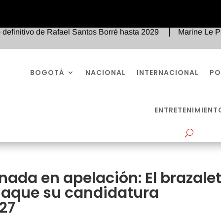
vo de Rafael Santos Borré hasta 2029
Marine Le Pen condena
BOGOTÁ
NACIONAL
INTERNACIONAL
PO
ENTRETENIMIENT
ada en apelación: El brazale
 jaque su candidatura
027