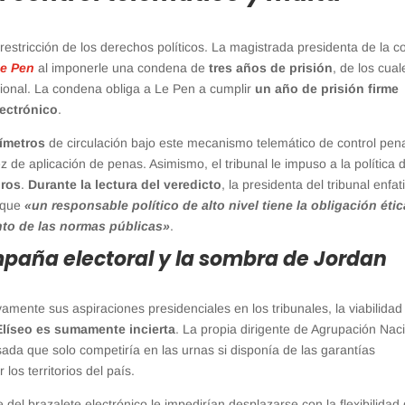
 restricción de los derechos políticos. La magistrada presidenta de la c
e Pen
al imponerle una condena de
tres años de prisión
, de los cual
cional. La condena obliga a Le Pen a cumplir
un año de prisión firme
lectrónico
.
rímetros
de circulación bajo este mecanismo telemático de control pen
 de aplicación de penas. Asimismo, el tribunal le impuso a la política 
uros
.
Durante la lectura del veredicto
, la presidenta del tribunal enfat
o que
«un responsable político de alto nivel tiene la obligación étic
ento de las normas públicas»
.
ampaña electoral y la sombra de Jordan
vamente sus aspiraciones presidenciales en los tribunales, la viabilidad
Elíseo es sumamente incierta
. La propia dirigente de Agrupación Nac
da que solo competiría en las urnas si disponía de las garantías
 los territorios del país.
e del brazalete electrónico le impedirían desplazarse con la flexibilidad