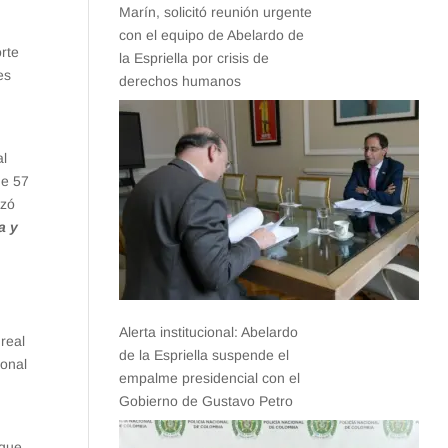
Marín, solicitó reunión urgente
con el equipo de Abelardo de
orte
la Espriella por crisis de
es
derechos humanos
al
de 57
izó
a y
Alerta institucional: Abelardo
 real
de la Espriella suspende el
ional
empalme presidencial con el
Gobierno de Gustavo Petro
 que