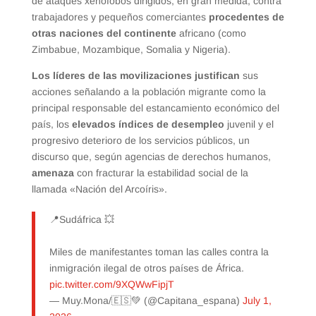
de ataques xenófobos dirigidos, en gran medida, contra
trabajadores y pequeños comerciantes
procedentes de
otras naciones del continente
africano (como
Zimbabue, Mozambique, Somalia y Nigeria).
Los líderes de las movilizaciones justifican
sus
acciones señalando a la población migrante como la
principal responsable del estancamiento económico del
país, los
elevados índices de desempleo
juvenil y el
progresivo deterioro de los servicios públicos, un
discurso que, según agencias de derechos humanos,
amenaza
con fracturar la estabilidad social de la
llamada «Nación del Arcoíris».
📍Sudáfrica 💥
Miles de manifestantes toman las calles contra la
inmigración ilegal de otros países de África.
pic.twitter.com/9XQWwFipjT
— Muy.Mona/🇪🇸💚 (@Capitana_espana)
July 1,