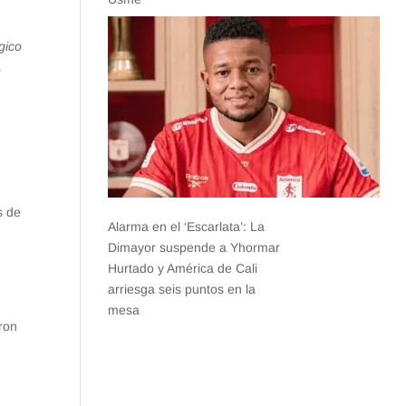
gico
o
s de
Alarma en el ‘Escarlata’: La
Dimayor suspende a Yhormar
Hurtado y América de Cali
arriesga seis puntos en la
mesa
aron