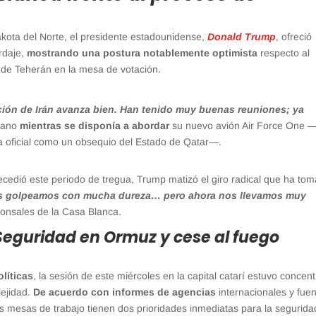
kota del Norte, el presidente estadounidense,
Donald Trump
, ofreció
ordaje,
mostrando una postura notablemente optimista
respecto al
 de Teherán en la mesa de votación.
ción de Irán avanza bien. Han tenido muy buenas reuniones; ya
icano
mientras se disponía a abordar
su nuevo avión Air Force One 
a oficial como un obsequio del Estado de Qatar—.
cedió este periodo de tregua, Trump matizó el giro radical que ha to
s golpeamos con mucha dureza… pero ahora nos llevamos muy
ponsales de la Casa Blanca.
 Seguridad en Ormuz y cese al fuego
líticas
, la sesión de este miércoles en la capital catarí estuvo concen
lejidad.
De acuerdo con informes de agencias
internacionales y fue
as mesas de trabajo tienen dos prioridades inmediatas para la segurida