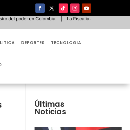
l poder en Colombia
La Fiscalía abrió indagación prelimina
LITICA
DEPORTES
TECNOLOGIA
O
s
Últimas
Noticias