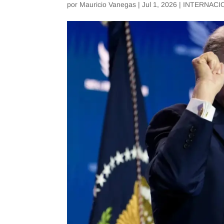
por
Mauricio Vanegas
|
Jul 1, 2026
|
INTERNACI