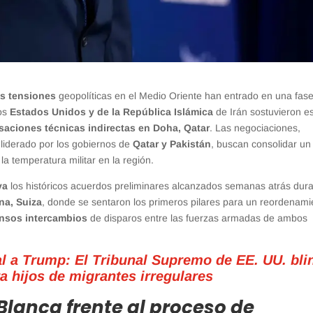
as tensiones
geopolíticas en el Medio Oriente han entrado en una fas
los
Estados Unidos y de la República Islámica
de Irán sostuvieron e
saciones técnicas indirectas en Doha, Qatar
. Las negociaciones,
 liderado por los gobiernos de
Qatar y Pakistán
, buscan consolidar un
a temperatura militar en la región.
va
los históricos acuerdos preliminares alcanzados semanas atrás dur
na, Suiza
, donde se sentaron los primeros pilares para un reordenami
tensos intercambios
de disparos entre las fuerzas armadas de ambos
al a Trump: El Tribunal Supremo de EE. UU. bli
a hijos de migrantes irregulares
lanca frente al proceso de