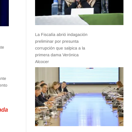
La Fiscalía abrió indagación
e
preliminar por presunta
ste
corrupción que salpica a la
primera dama Verónica
Alcocer
ante
ento
nda