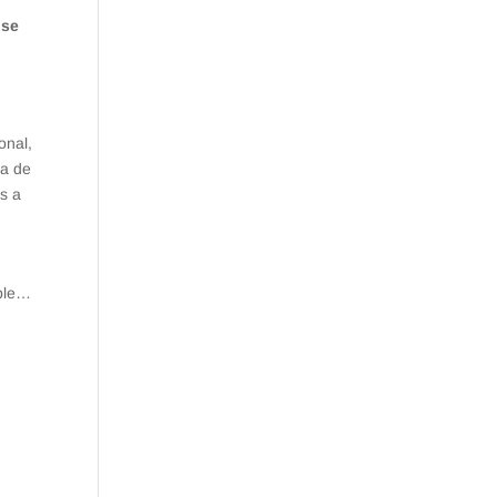
 se
onal,
sa de
s a
ople…