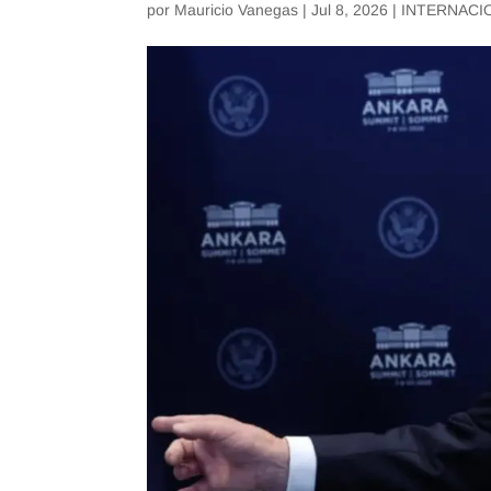
por
Mauricio Vanegas
|
Jul 8, 2026
|
INTERNACI