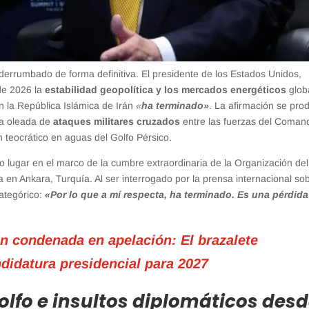
derrumbado de forma definitiva. El presidente de los Estados Unidos,
 de 2026 la
estabilidad geopolítica y los mercados energéticos
glob
on la República Islámica de Irán
«
ha terminado»
. La afirmación se pro
va oleada de
ataques militares cruzados
entre las fuerzas del Coman
teocrático en aguas del Golfo Pérsico.
o lugar en el marco de la cumbre extraordinaria de la Organización del
a en Ankara, Turquía. Al ser interrogado por la prensa internacional so
categórico:
«Por lo que a mí respecta, ha terminado. Es una pérdida
n condenada en apelación: El brazalete
didatura presidencial para 2027
olfo e insultos diplomáticos des