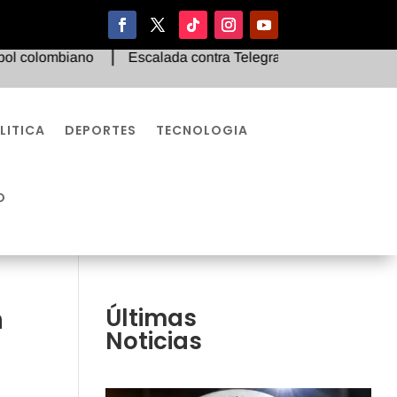
mbiano
Escalada contra Telegram: Rusia emite orden de bú
LITICA
DEPORTES
TECNOLOGIA
O
n
Últimas
Noticias