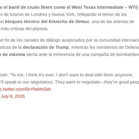
to el barril de crudo Brent como el West Texas Intermediate – WTI)
 de futuros de Londres y Nueva York, reflejando el temor de los
 el
bloqueo técnico del Estrecho de Ormuz
, una de las arterias de
más críticas del planeta.
el fin de los canales de diálogo auspiciados por la comunidad internaci
sticas de la
declaración de Trump
, mientras los ministerios de Defen
o de máxima
alerta ante la inminencia de una campaña de bombardeo
Iran: "To me, I think it's over. I don't want to deal with them anymore.
'll speak to our negotiators. They want to negotiate—they're good pe
ic.twitter.com/6eYfwMxSdn
)
July 8, 2026