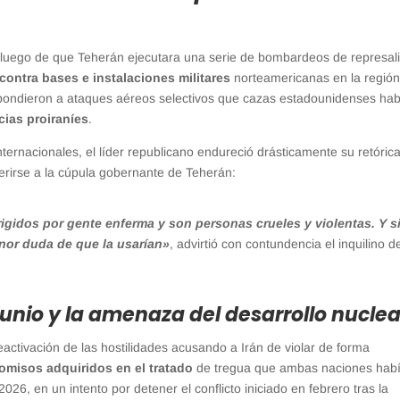
 luego de que Teherán ejecutara una serie de bombardeos de represal
 contra bases e instalaciones militares
norteamericanas en la región
espondieron a ataques aéreos selectivos que cazas estadounidenses ha
icias proiraníes
.
ternacionales, el líder republicano endureció drásticamente su retórica
erirse a la cúpula gobernante de Teherán:
igidos por gente enferma y son personas crueles y violentas. Y s
enor duda de que la usarían»
, advirtió con contundencia el inquilino d
junio y la amenaza del desarrollo nuclea
eactivación de las hostilidades acusando a Irán de violar de forma
misos adquiridos en el tratado
de tregua que ambas naciones hab
026, en un intento por detener el conflicto iniciado en febrero tras la