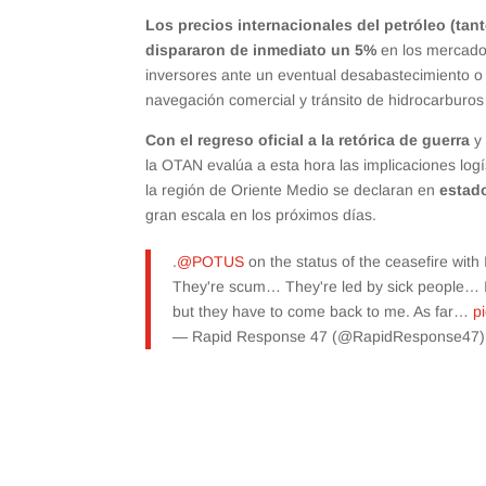
Los precios internacionales del petróleo (tan
dispararon de inmediato un 5%
en los mercados
inversores ante un eventual desabastecimiento o
navegación comercial y tránsito de hidrocarburos 
Con el regreso oficial a la retórica de guerra
y 
la OTAN evalúa a esta hora las implicaciones logí
la región de Oriente Medio se declaran en
estad
gran escala en los próximos días.
.
@POTUS
on the status of the ceasefire with 
They're scum… They're led by sick people… I
but they have to come back to me. As far…
p
— Rapid Response 47 (@RapidResponse47