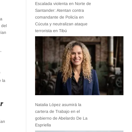
Escalada violenta en Norte de
Santander: Atentan contra
comandante de Policía en
ia
Cúcuta y neutralizan ataque
 del
terrorista en Tibú
bían
,
i
e la
r
Natalia López asumirá la
cartera de Trabajo en el
gobierno de Abelardo De La
ían
Espriella