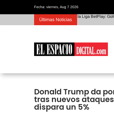
Fecha: viernes, Aug 7 2026
Revolución en la Liga BetPlay: Golty y la Dim
Últimas Noticias
Donald Trump da por
tras nuevos ataques e
dispara un 5%