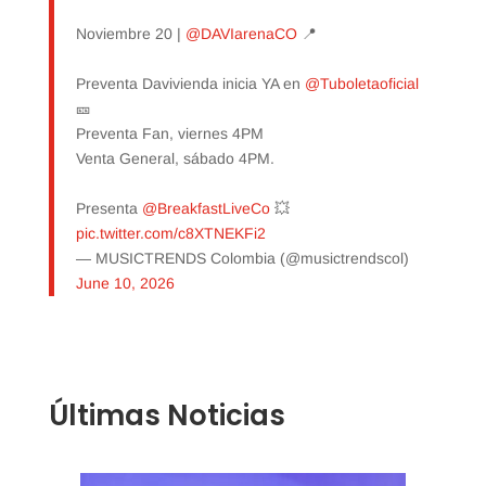
Noviembre 20 |
@DAVIarenaCO
📍
Preventa Davivienda inicia YA en
@Tuboletaoficial
🎫
Preventa Fan, viernes 4PM
Venta General, sábado 4PM.
Presenta
@BreakfastLiveCo
💥
pic.twitter.com/c8XTNEKFi2
— MUSICTRENDS Colombia (@musictrendscol)
June 10, 2026
Últimas Noticias