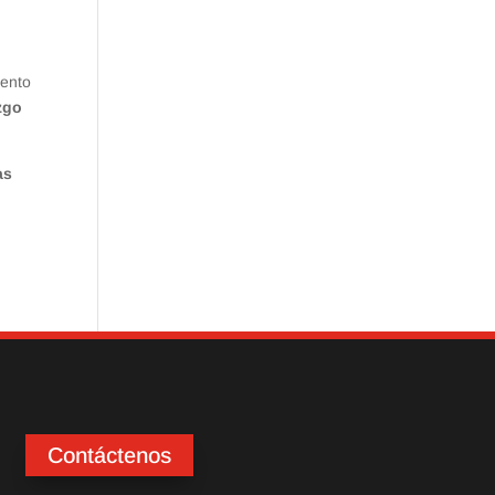
iento
zgo
as
Contáctenos