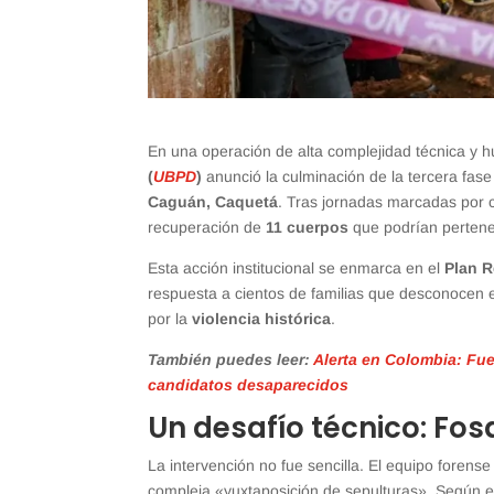
En una operación de alta complejidad técnica y 
(
UBPD
)
anunció la culminación de la tercera fase
Caguán, Caquetá
. Tras jornadas marcadas por c
recuperación de
11 cuerpos
que podrían pertene
Esta acción institucional se enmarca en el
Plan 
respuesta a cientos de familias que desconocen 
por la
violencia histórica
.
También puedes leer:
Alerta en Colombia: Fue
candidatos desaparecidos
Un desafío técnico: Fos
La intervención no fue sencilla. El equipo forens
compleja «yuxtaposición de sepulturas». Según ex