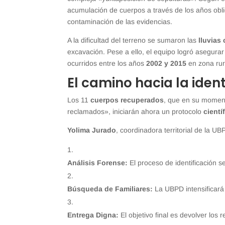
acumulación de cuerpos a través de los años oblig
contaminación de las evidencias.
A la dificultad del terreno se sumaron las
lluvias
excavación. Pese a ello, el equipo logró asegurar
ocurridos entre los años
2002 y 2015
en zona rur
El camino hacia la ident
Los 11
cuerpos recuperados
, que en su moment
reclamados», iniciarán ahora un protocolo
cientí
Yolima Jurado
, coordinadora territorial de la U
Análisis Forense:
El proceso de identificación s
Búsqueda de Familiares:
La UBPD intensificará 
Entrega Digna:
El objetivo final es devolver los 