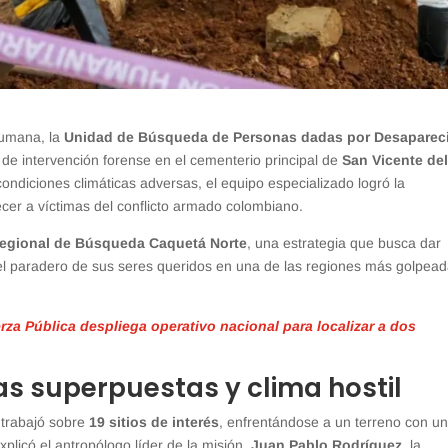
humana, la
Unidad de Búsqueda de Personas dadas por Desaparec
 de intervención forense en el cementerio principal de
San Vicente de
ondiciones climáticas adversas, el equipo especializado logró la
cer a víctimas del conflicto armado colombiano.
Regional de Búsqueda Caquetá Norte
, una estrategia que busca dar
el paradero de sus seres queridos en una de las regiones más golpea
rza Pública despliega operativo nacional para localizar a dos
as superpuestas y clima hostil
e trabajó sobre
19 sitios de interés
, enfrentándose a un terreno con u
plicó el antropólogo líder de la misión,
Juan Pablo Rodríguez
, la