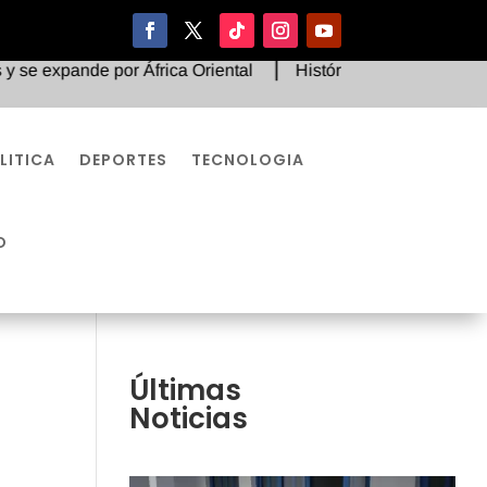
pande por África Oriental
Histórico fallo judicial ordena 
LITICA
DEPORTES
TECNOLOGIA
O
Últimas
Noticias