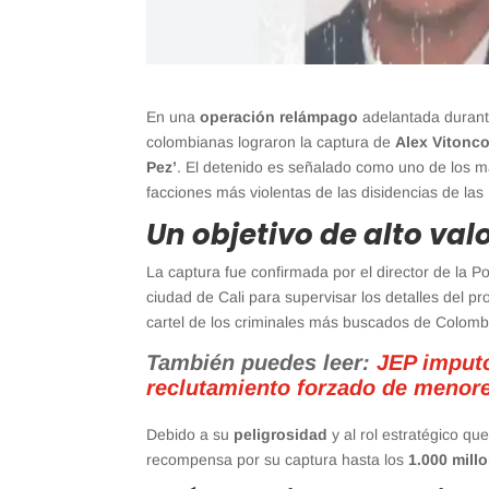
En una
operación relámpago
adelantada durante
colombianas lograron la captura de
Alex Vitonc
Pez’
. El detenido es señalado como uno de los m
facciones más violentas de las disidencias de las
Un objetivo de alto val
La captura fue confirmada por el director de la Po
ciudad de Cali para supervisar los detalles del p
cartel de los criminales más buscados de Colomb
También puedes leer:
JEP imputó
reclutamiento forzado de menor
Debido a su
peligrosidad
y al rol estratégico q
recompensa por su captura hasta los
1.000 mill