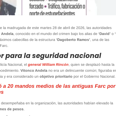
 la madrugada de este martes 28 de abril de 2026, las autoridades
o Andela
, conocido en el mundo del crimen bajo los alias de
‘David’
o
áximos cabecillas de la estructura
‘Dagoberto Ramos’
, una de las
 Farc.
or para la seguridad nacional
licía Nacional, el
general William Rincón
, quien se desplazó hasta la
rocedimiento.
Vitonco Andela
no era un delincuente común; figuraba en
ia y era considerado un
objetivo prioritario
por el Gobierno Nacional.
 a 20 mandos medios de las antiguas Farc por
es
ue desempeñaba en la organización, las autoridades habían elevado la
ones de pesos
.