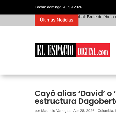
Fecha: domingo, Aug 9 2026
Alerta sanitaria global: Brote de ébola en la 
Últimas Noticias
Cayó alias ‘David’ o ‘
estructura Dagober
por
Mauricio Vanegas
|
Abr 28, 2026
|
Colombia
,