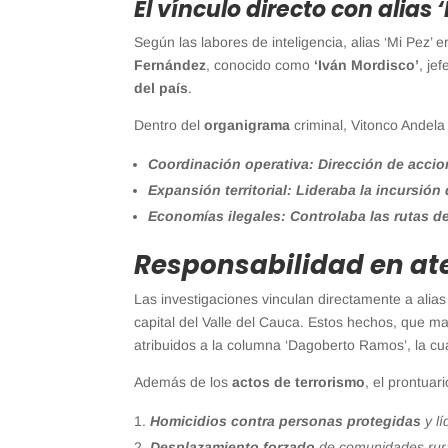
El vínculo directo con alias 
Según las labores de inteligencia, alias ‘Mi Pez
Fernández
, conocido como
‘Iván Mordisco’
, je
del país
.
Dentro del
organigrama
criminal, Vitonco Andela 
Coordinación operativa: Dirección de acci
Expansión territorial: Lideraba la incursión
Economías ilegales: Controlaba las rutas de 
Responsabilidad en ate
Las investigaciones vinculan directamente a alias
capital del Valle del Cauca. Estos hechos, que 
atribuidos a la columna ‘Dagoberto Ramos’, la 
Además de los
actos de terrorismo
, el prontuar
Homicidios contra personas protegidas
y lí
Desplazamiento forzado
de comunidades rur