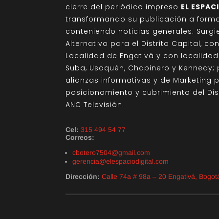
cierre del periódico impreso
EL ESPAC
transformando su publicación a format
conteniendo noticias generales. Sur
Alternativo para el Distrito Capital, c
Localidad de Engativá y con localida
Suba, Usaquén, Chapinero y Kennedy; 
alianzas informativas y de Marketing 
posicionamiento y cubrimiento del Di
ANC Televisión.
Cel:
315 494 54 77
Correos:
cbotero7504@gmail.com
gerencia@elespaciodigital.com
Dirección:
Calle 74a # 98a – 20 Engativá, Bogo