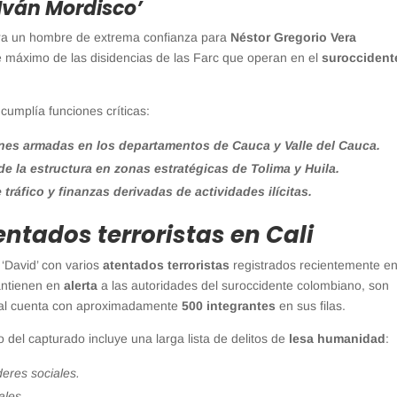
‘Iván Mordisco’
’ era un hombre de extrema confianza para
Néstor Gregorio Vera
fe máximo de las disidencias de las Farc que operan en el
suroccident
cumplía funciones críticas:
ones armadas en los departamentos de Cauca y Valle del Cauca.
 de la estructura en zonas estratégicas de Tolima y Huila.
tráfico y finanzas derivadas de actividades ilícitas.
ntados terroristas en Cali
 ‘David’ con varios
atentados terroristas
registrados recientemente en
mantienen en
alerta
a las autoridades del suroccidente colombiano, son
cual cuenta con aproximadamente
500 integrantes
en sus filas.
io del capturado incluye una larga lista de delitos de
lesa humanidad
:
deres sociales.
ales.