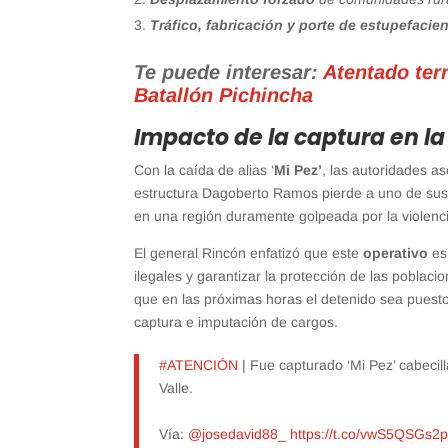
Tráfico, fabricación y porte de estupefacie
Te puede interesar:
Atentado ter
Batallón Pichincha
Impacto de la captura en la
Con la caída de alias ‘
Mi Pez’
, las autoridades as
estructura Dagoberto Ramos pierde a uno de su
en una región duramente golpeada por la violenc
El general Rincón enfatizó que este
operativo
es 
ilegales y garantizar la protección de las poblaci
que en las próximas horas el detenido sea puesto 
captura e imputación de cargos.
#ATENCIÓN
| Fue capturado ‘Mi Pez’ cabecil
Valle.
Vía:
@josedavid88_
https://t.co/vwS5QSGs2