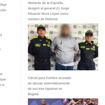
Abelardo de la Espriella
 Plan
designó al general (r) Jorge
ación
Eduardo Mora López como
ministro de Defensa
el
s
a
ta
Cárcel para hombre acusado
rque
de abusar sistemáticamente
o a
de sus tres hijastras en
Bogotá