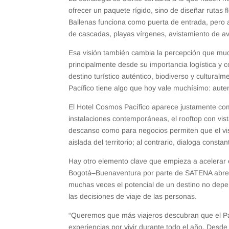
ofrecer un paquete rígido, sino de diseñar rutas f
Ballenas funciona como puerta de entrada, pero 
de cascadas, playas vírgenes, avistamiento de a
Esa visión también cambia la percepción que muc
principalmente desde su importancia logística y c
destino turístico auténtico, biodiverso y cultura
Pacífico tiene algo que hoy vale muchísimo: auten
El Hotel Cosmos Pacífico aparece justamente como
instalaciones contemporáneas, el rooftop con vi
descanso como para negocios permiten que el visi
aislada del territorio; al contrario, dialoga consta
Hay otro elemento clave que empieza a acelerar e
Bogotá–Buenaventura por parte de SATENA abre un
muchas veces el potencial de un destino no depend
las decisiones de viaje de las personas.
“Queremos que más viajeros descubran que el Pa
experiencias por vivir durante todo el año. Des