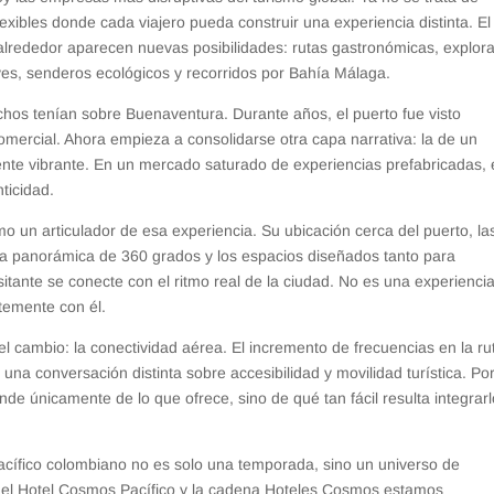
lexibles donde cada viajero pueda construir una experiencia distinta. El
alrededor aparecen nuevas posibilidades: rutas gastronómicas, explor
ves, senderos ecológicos y recorridos por Bahía Málaga.
hos tenían sobre Buenaventura. Durante años, el puerto fue visto
omercial. Ahora empieza a consolidarse otra capa narrativa: la de un
lmente vibrante. En un mercado saturado de experiencias prefabricadas, 
ticidad.
 un articulador de esa experiencia. Su ubicación cerca del puerto, la
sta panorámica de 360 grados y los espacios diseñados tanto para
tante se conecte con el ritmo real de la ciudad. No es una experienci
ntemente con él.
l cambio: la conectividad aérea. El incremento de frecuencias en la ru
a conversación distinta sobre accesibilidad y movilidad turística. Po
e únicamente de lo que ofrece, sino de qué tan fácil resulta integrarl
cífico colombiano no es solo una temporada, sino un universo de
de el Hotel Cosmos Pacífico y la cadena Hoteles Cosmos estamos