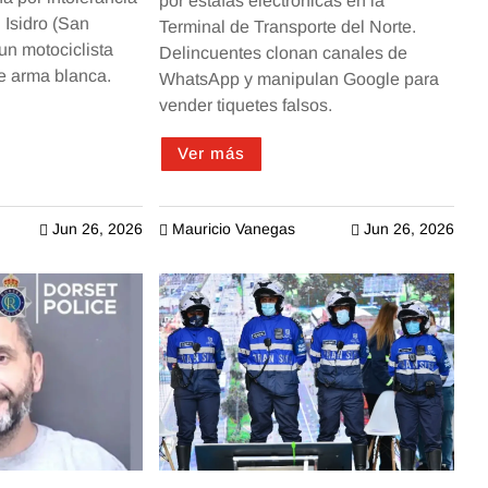
por estafas electrónicas en la
n Isidro (San
Terminal de Transporte del Norte.
un motociclista
Delincuentes clonan canales de
e arma blanca.
WhatsApp y manipulan Google para
vender tiquetes falsos.
Ver más
Jun 26, 2026
Mauricio Vanegas
Jun 26, 2026


