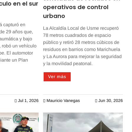
ulo en el sur
operativos de control
urbano
á capturó en
La Alcaldía Local de Usme recuperó
de 29 años que,
78 metros cuadrados de espacio
aumática y bajo
público y retiró 28 metros cúbicos de
, robó un vehículo
residuos en barrios como Marichuela
be. El automotor
y La Aurora para mejorar la seguridad
iante un Plan
y la movilidad peatonal.
Ver más
Jul 1, 2026
Mauricio Vanegas
Jun 30, 2026


