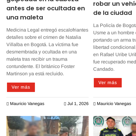
robar un vehíc
antes de ser ocultada en
de la ciudad
una maleta
La Policía de Bogot
Medicina Legal entregó escalofriantes
Usme a un hombre 
detalles sobre el crimen de Natalia
portando un arma tr
Villalba en Bogotá. La víctima fue
libertad condicional
desmembrada y ocultada en una
en Rafael Uribe Uri
maleta tras recibir un trauma
fue recuperado med
contundente. El británico Foster
Candado.
Martinson ya está recluido.
Ver más
Ver más
Mauricio Vanegas
Jul 1, 2026
Mauricio Vanegas


