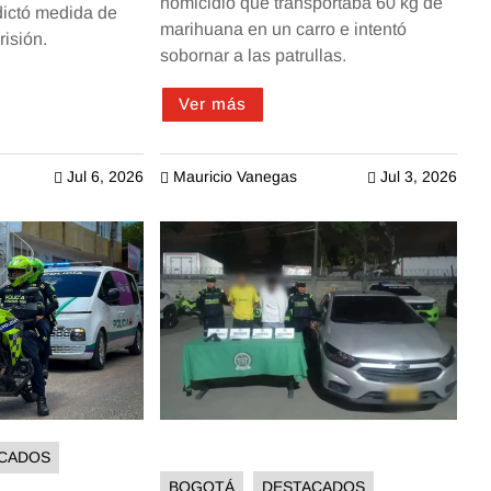
homicidio que transportaba 60 kg de
dictó medida de
marihuana en un carro e intentó
isión.
sobornar a las patrullas.
Ver más
Jul 6, 2026
Mauricio Vanegas
Jul 3, 2026



CADOS
BOGOTÁ
DESTACADOS