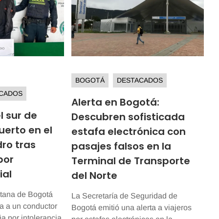
BOGOTÁ
DESTACADOS
CADOS
Alerta en Bogotá:
l sur de
Descubren sofisticada
erto en el
estafa electrónica con
dro tras
pasajes falsos en la
por
Terminal de Transporte
ial
del Norte
itana de Bogotá
La Secretaría de Seguridad de
ia a un conductor
Bogotá emitió una alerta a viajeros
a por intolerancia