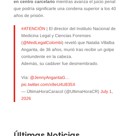
en centro carcelario
mientras avanza el juicio penal
que podría significarle una condena superior a los 40
años de prisión.
#ATENCIÓN
| El director del Instituto Nacional de
Medicina Legal y Ciencias Forenses
(
@MedLegalColombi
) reveló que Natalia Villalba
Angarita, de 36 años, murió tras recibir un golpe
contundente en la cabeza.
Además, su cadáver fue desmembrado.
Vía:
@JennyAngaritaG
…
pic.twitter.com/x9eU4U835X
— ÚltimaHoraCaracol (@UltimaHoraCR)
July 1,
2026
Últimas Noticias