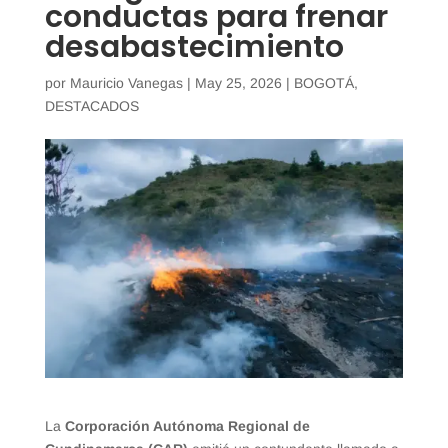
conductas para frenar
desabastecimiento
por
Mauricio Vanegas
|
May 25, 2026
|
BOGOTÁ
,
DESTACADOS
La
Corporación Autónoma Regional de