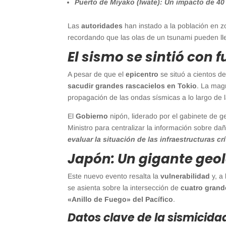
Puerto de Miyako (Iwate): Un impacto de 40
Las
autoridades
han instado a la población en 
recordando que las olas de un tsunami pueden l
El sismo se sintió con 
A pesar de que el
epicentro
se situó a cientos de
sacudir grandes rascacielos en Tokio
. La mag
propagación de las ondas sísmicas a lo largo de l
El
Gobierno
nipón, liderado por el gabinete de ge
Ministro para centralizar la información sobre dañ
evaluar la situación de las infraestructuras crí
Japón: Un gigante geol
Este nuevo evento resalta la
vulnerabilidad
y, a 
se asienta sobre la intersección de
cuatro grand
«Anillo de Fuego» del Pacífico
.
Datos clave de la sismicida