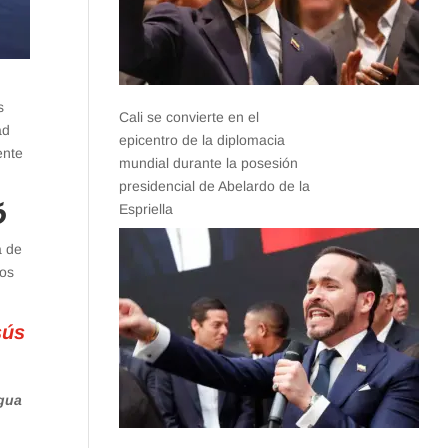
s
Cali se convierte en el
ad
epicentro de la diplomacia
ente
mundial durante la posesión
presidencial de Abelardo de la
ó
Espriella
a de
tos
sús
agua