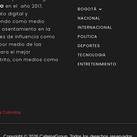
IO
en el año 2017,
BOGOTÁ
o digital y
NACIONAL
giendo como medio
INTERNACIONAL
on asentamiento en la
des de influencia como
POLITICA
por medio de las
DEPORTES
para el mejor
TECNOLOGIA
strito, con medios como
ENTRETENIMIENTO
tá Colombia
Copyright © 2026 CafeinaGroup. Todos los derechos reservados.