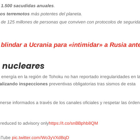
e
1.500 sacudidas anuales
.
los terremotos
más potentes del planeta.
r de 125 millones de personas que conviven con protocolos de segurid
blindar a Ucrania para «intimidar» a Rusia ante
s nucleares
 energía en la región de Tohoku no han reportado irregularidades en l
ealizando inspecciones
preventivas obligatorias tras sismos de esta
nerse informados a través de los canales oficiales y respetar las órde
reduced to advisory only
https://t.co/snBBphb8QM
ouTube
pic.twitter.com/Wo3yVXdBqD