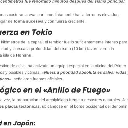
 centímetros fue reportado minutos después del sismo principal.
zonas costeras a evacuar inmediatamente hacia terrenos elevados,
legar de
forma sucesiva
y con fuerza creciente.
fuerza en Tokio
 kilómetros de la capital, el temblor fue lo suficientemente intenso para
nitud y la escasa profundidad del sismo (10 km) favorecieron la
a isla de
Honshu
.
stión de crisis, ha activado un equipo especial en la oficina del Primer
os y posibles víctimas. «
Nuestra prioridad absoluta es salvar vidas
ticas
«, señalaron fuentes oficiales.
ógico en el «Anillo de Fuego»
la vez, la preparación del archipiélago frente a desastres naturales. J
es placas tectónicas
, ubicándose en el borde occidental del denomi
d en Japón: