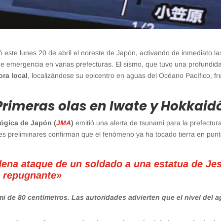
 este lunes 20 de abril el noreste de Japón, activando de inmediato la
de emergencia en varias prefecturas. El sismo, que tuvo una profundid
ora local
, localizándose su epicentro en aguas del Océano Pacífico, fr
rimeras olas en Iwate y Hokkaid
ógica de Japón (
JMA
)
emitió una alerta de tsunami para la prefectur
mes preliminares confirman que el fenómeno ya ha tocado tierra en pun
dena ataque de un soldado a una estatua de Je
o repugnante»
ami de 80 centímetros. Las autoridades advierten que el nivel del 