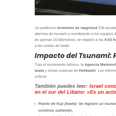
Un poderoso
terremoto de magnitud 7,4
sacudió
alarmas de tsunami y movilizando a los equipos 
de apenas 10 kilómetros, se registró a las
4:53 h
a las costas de Iwate.
Impacto del Tsunami: P
Tras el movimiento telúrico, la
Agencia Meteorol
Iwate
y zonas costeras de
Hokkaidó
. Los infor
críticos:
También puedes leer:
Israel con
en el sur del Líbano: «Es un act
Puerto de Kuji (Iwate): Se registró un tsun
continúa subiendo.