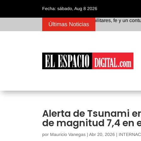
Fecha: sábado, Aug 8 2026
Con honores militares, fe y un contundente 
Últimas Noticias
Alerta de Tsunami e
de magnitud 7,4 en e
por
Mauricio Vanegas
|
Abr 20, 2026
|
INTERNAC