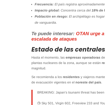
Frecuencia:
El país registra aproximadament
Impacto global:
Concentra cerca del
18% de 
Población en riesgo:
El archipiélago es hoga
de vanguardia.
Te puede interesar:
OTAN urge a 
escalada de ataques
Estado de las centrale
Hasta el momento, las
empresas operadoras
de
plantas nucleares de la zona, aunque se están
r
magnitud.
Se recomienda a los
residentes
y viajeros mante
de evacuación vigentes en el
noreste del país
.
BREAKING: Japan's tsunami threat has been 
📺 Sky 501, Virgin 602, Freeview 233 and Y