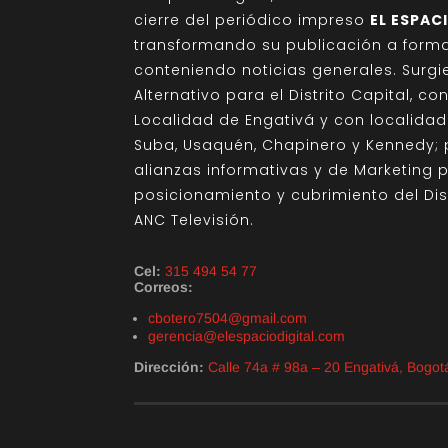
cierre del periódico impreso
EL ESPAC
transformando su publicación a format
conteniendo noticias generales. Sur
Alternativo para el Distrito Capital, c
Localidad de Engativá y con localida
Suba, Usaquén, Chapinero y Kennedy; 
alianzas informativas y de Marketing 
posicionamiento y cubrimiento del Di
ANC Televisión.
Cel:
315 494 54 77
Correos:
cbotero7504@gmail.com
gerencia@elespaciodigital.com
Dirección:
Calle 74a # 98a – 20 Engativá, Bogo