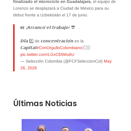
finalizado el microciclo en Guadalajara
, el equipo de
Lorenzo se desplazará a Ciudad de México para su
debut frente a Uzbekistán el 17 de junio.
📸 ¡𝘼𝙧𝙧𝙖𝙣𝙘𝙤́ 𝙚𝙡 𝙩𝙧𝙖𝙗𝙖𝙟𝙤! 🔛
𝘿𝙞́𝙖 1️⃣ de 𝙘𝙤𝙣𝙘𝙚𝙣𝙩𝙧𝙖𝙘𝙞𝙤́𝙣 en la
𝘾𝙖𝙥𝙞𝙩𝙖𝙡
#ConOrgulloColombiano
🇨🇴
pic.twitter.com/LGxC65Mu6U
— Selección Colombia (@FCFSeleccionCol)
May
26, 2026
Últimas Noticias